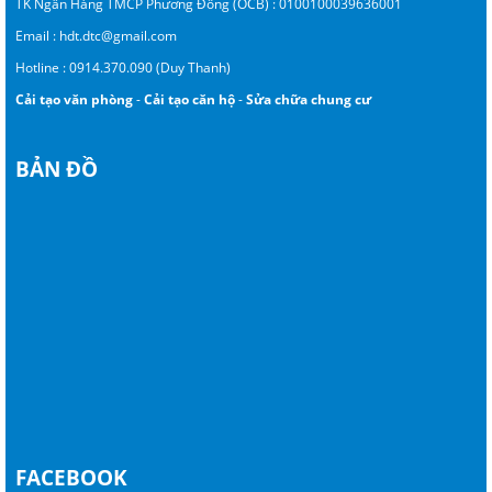
TK Ngân Hàng TMCP Phương Đông (OCB) : 0100100039636001
Email :
hdt.dtc@gmail.com
Hotline :
0914.370.090 (Duy Thanh)
Cải tạo văn phòng
-
Cải tạo căn hộ
-
Sửa chữa chung cư
BẢN ĐỒ
FACEBOOK