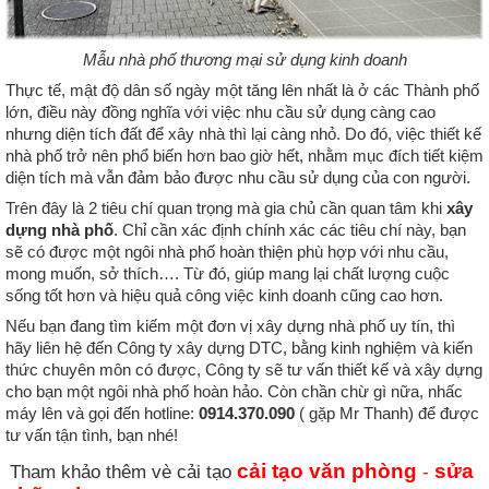
Mẫu nhà phố thương mại sử dụng kinh doanh
Thực tế, mật độ dân số ngày một tăng lên nhất là ở các Thành phố 
lớn, điều này đồng nghĩa với việc nhu cầu sử dụng càng cao 
nhưng diện tích đất để xây nhà thì lại càng nhỏ. Do đó, việc thiết kế 
nhà phố trở nên phổ biến hơn bao giờ hết, nhằm mục đích tiết kiệm 
diện tích mà vẫn đảm bảo được nhu cầu sử dụng của con người.
Trên đây là 2 tiêu chí quan trọng mà gia chủ cần quan tâm khi 
xây 
dựng nhà phố
. Chỉ cần xác định chính xác các tiêu chí này, bạn 
sẽ có được một ngôi nhà phố hoàn thiện phù hợp với nhu cầu, 
mong muốn, sở thích…. Từ đó, giúp mang lại chất lượng cuộc 
sống tốt hơn và hiệu quả công việc kinh doanh cũng cao hơn.
Nếu bạn đang tìm kiếm một đơn vị xây dựng nhà phố uy tín, thì 
hãy liên hệ đến Công ty xây dựng DTC, bằng kinh nghiệm và kiến 
thức chuyên môn có được, Công ty sẽ tư vấn thiết kế và xây dựng 
cho bạn một ngôi nhà phố hoàn hảo. Còn chần chừ gì nữa, nhấc 
máy lên và gọi đến hotline: 
0914.370.090
 ( gặp Mr Thanh) để được 
tư vấn tận tình, bạn nhé!
cải tạo văn phòng
sửa 
Tham khảo thêm vè cải tạo 
 - 