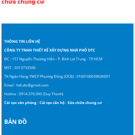
chữa chung cư
THÔNG TIN LIÊN HỆ
CÔNG TY TNHH THIẾT KẾ XÂY DỰNG NHÀ PHỐ DTC
ĐC : 157 Nguyễn Thượng Hiền - P. Bình Lợi Trung - TP.HCM
MST : 0313733566
TK Ngân Hàng TMCP Phương Đông (OCB) : 0100100039636001
Email :
hdt.dtc@gmail.com
Hotline :
0914.370.090 (Duy Thanh)
Cải tạo văn phòng
-
Cải tạo căn hộ
-
Sửa chữa chung cư
BẢN ĐỒ