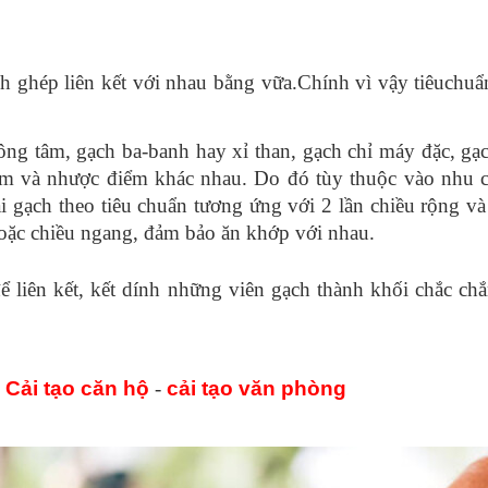
h 
ghép liên kết với nhau bằng 
vữa.
Chính vì vậy tiêu
chuẩ
ông tâm, gạch ba-banh hay xỉ than, gạch chỉ máy đặc, gạch
ểm và nhược điểm 
khác 
nhau
. Do đó 
tùy 
thuộc 
vào 
nhu 
i gạch theo tiêu chuẩn tương ứng với 2 lần chiều rộng v
hoặc chiều ngang, đảm bảo ăn khớp với nhau.
ể liên kết, kết dính những viên gạch thành khối chắc chắ
 
Cải tạo căn hộ
 - 
cải tạo văn phòng