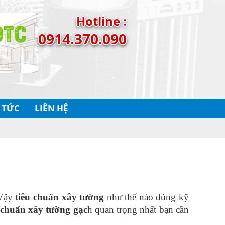
Hotline :
0914.370.090
 TỨC
LIÊN HỆ
Vậy 
tiêu chuẩn xây tường
 như thế nào đúng kỹ 
 chuẩn xây tường gạc
h quan trọng nhất bạn cần 