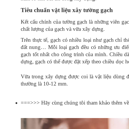
Tiêu chuẩn vật liệu xây tường gạch
Kết 
cấu 
chính 
của 
tường 
gạch 
là những viên 
gạc
chất 
lượng 
của 
gạch 
và 
vữa 
xây 
dựng.
Trên 
thực 
tế, 
gạch 
có 
nhiều 
loại 
như
 gạch chỉ th
đất nung…
 Mỗi 
loại 
gạch 
đều 
có 
những 
ưu đi
gạch 
tốt 
nhất 
cho 
công 
trình 
của 
mình. 
Chiều dà
dựng, gạch có thể được đặt xếp theo chiều dọc 
Vữa trong xây dựng được coi là vật liệu dùng đ
thường là 10-12 mm.
===>>> Hãy cùng chúng tôi tham khảo thêm về