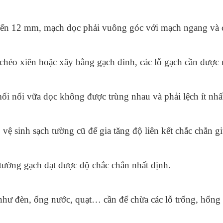
 đến 12 mm, mạch dọc phải vuông góc với mạch ngang và 
héo xiên hoặc xây bằng gạch đinh, các lỗ gạch cần được m
i nối vữa dọc không được trùng nhau và phải lệch ít nhất
ệ sinh sạch tường cũ để gia tăng độ liên kết chắc chắn gi
tường gạch đạt được độ chắc chắn nhất định. 
n như đèn, ống nước, quạt… cần để chừa các lỗ trống, hổng 