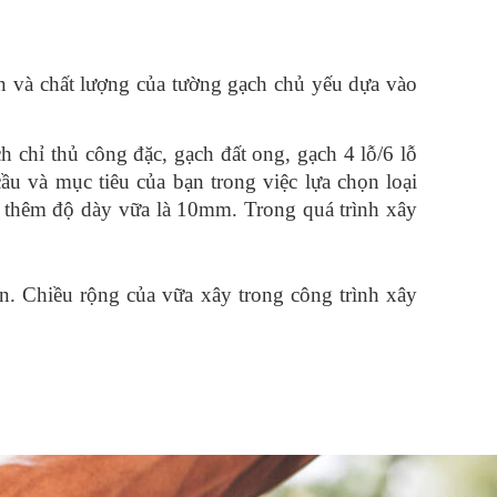
n và 
chất 
lượng 
của 
tường 
gạch 
chủ 
yếu 
dựa 
vào 
 chỉ thủ công đặc, gạch đất ong, gạch 4 lỗ/6 lỗ 
cầu 
và 
mục 
tiêu 
của 
bạn 
trong 
việc 
lựa 
chọn 
loại 
à thêm độ dày vữa là 10mm. Trong quá trình xây 
n. Chiều rộng của vữa xây trong công trình xây 