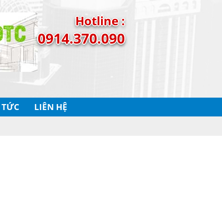
Hotline :
0914.370.090
 TỨC
LIÊN HỆ