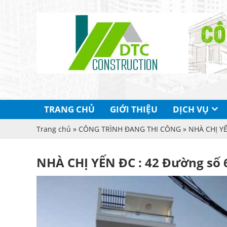
TRANG CHỦ
GIỚI THIỆU
DỊCH VỤ
Trang chủ
»
CÔNG TRÌNH ĐANG THI CÔNG
» NHÀ CHỊ YẾ
NHÀ CHỊ YẾN ĐC : 42 Đường số 